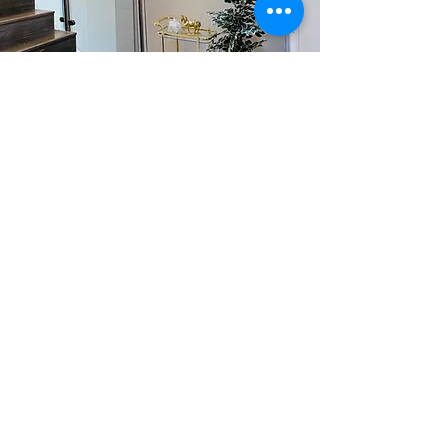
العنوان يذهب
هنا
أنا فقرة. نقرتين متتاليتين
أنا أو
انقر فوق تحرير النص. من
السهل
ليصنع
انها لك
ملك.
يتعلم أكثر