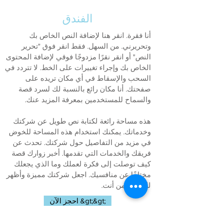
الفندق
أنا فقرة. انقر هنا لإضافة النص الخاص بك
وتحريرني. من السهل. فقط انقر فوق "تحرير
النص" أو انقر نقرًا مزدوجًا فوقي لإضافة المحتوى
الخاص بك وإجراء تغييرات على الخط. لا تتردد في
السحب والإسقاط في أي مكان تريده على
صفحتك. أنا مكان رائع بالنسبة لك لسرد قصة
والسماح للمستخدمين بمعرفة المزيد عنك.
هذه مساحة رائعة لكتابة نص طويل عن شركتك
وخدماتك. يمكنك استخدام هذه المساحة للخوض
في مزيد من التفاصيل حول شركتك. تحدث عن
فريقك والخدمات التي تقدمها. أخبر زوارك قصة
كيف توصلت إلى فكرة لعملك وما الذي يجعلك
مختلفًا عن منافسيك. اجعل شركتك مميزة وأظهر
للزائرين من أنت.
احجز الآن &gt;&gt;